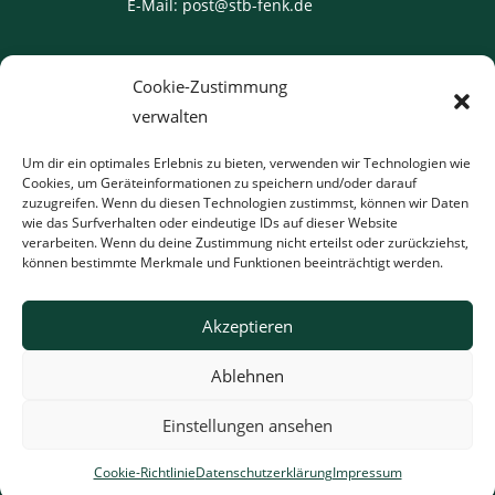
E-Mail:
post@stb-fenk.de
Rechtliches
Cookie-Zustimmung
verwalten
Impressum
Um dir ein optimales Erlebnis zu bieten, verwenden wir Technologien wie
Datenschutzerklärung
Cookies, um Geräteinformationen zu speichern und/oder darauf
zuzugreifen. Wenn du diesen Technologien zustimmst, können wir Daten
Allgemeine Geschäftsbedingungen
wie das Surfverhalten oder eindeutige IDs auf dieser Website
verarbeiten. Wenn du deine Zustimmung nicht erteilst oder zurückziehst,
können bestimmte Merkmale und Funktionen beeinträchtigt werden.
Akzeptieren
Ablehnen
Einstellungen ansehen
Copyright 2024 - Steuerkanzlei Fenk GmbH
Cookie-Richtlinie
Datenschutzerklärung
Impressum
Mit Liebe gestaltet von
Woodpecker Webdesign